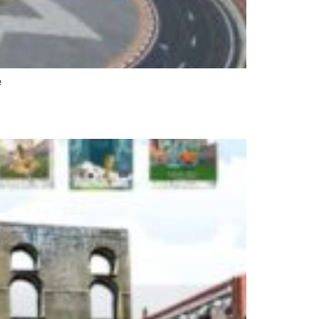
e
undialito de Fútbol