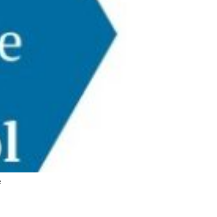
e
a antena de conexión