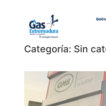
924 24 84 84 - 900 649 416 - 902 117 416
cliente@gasextremadu
Quién
Categoría:
Sin ca
Gas Extremadura impul