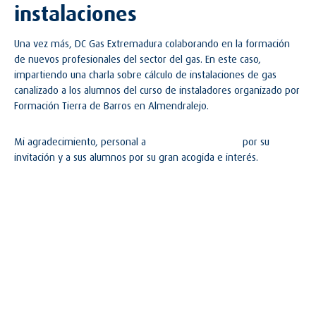
instalaciones
Una vez más, DC Gas Extremadura colaborando en la formación
de nuevos profesionales del sector del gas. En este caso,
impartiendo una charla sobre cálculo de instalaciones de gas
canalizado a los alumnos del curso de instaladores organizado por
Formación Tierra de Barros en Almendralejo.
Mi agradecimiento, personal a
Pedro Belaire Alonso
por su
invitación y a sus alumnos por su gran acogida e interés.
#DCGasExtremadura
#gasnatural
#formacionprofesional
#cursos
#en