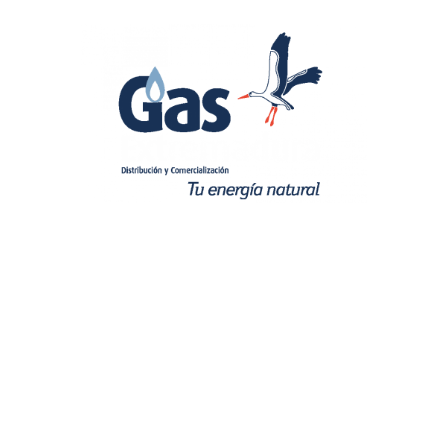
QUIENES SOMOS
ACCESO CLIENTES
ACCESO PROFESIONALES
PROMOCIONES Y CAMPAÑAS
RECOMENDACIONES
CONTACTO
:
Atención al Cliente
cliente@gasextremadura.com
924 24 84 84
:
Central Avisos
900 649 416 – 902 117 416