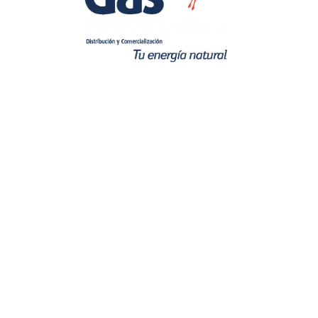
QUIENES SOMOS
ACCESO CLIENTES
ACCESO PROFESIONALES
PROMOCIONES Y CAMPAÑAS
RECOMENDACIONES
CONTACTO
:
Atención al Cliente
cliente@gasextremadura.com
924 24 84 84
:
Central Avisos
900 649 416 – 902 117 416
:
Dirección
Antonio de Nebrija, 8 A – 06006, Badajoz