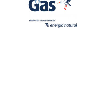
QUIENES SOMOS
ACCESO CLIENTES
ACCESO PROFESIONALES
PROMOCIONES Y CAMPAÑAS
RECOMENDACIONES
CONTACTO
:
Atención al Cliente
cliente@gasextremadura.com
924 24 84 84
:
Central Avisos
900 649 416 – 902 117 416
:
Dirección
Antonio de Nebrija, 8 A – 06006, Badajoz